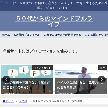
主に５０代、６０代の方に向けて 心豊かに若々しく、幸せに生きるための情
報をご紹介しています。
５０代からのマインドフルラ
イフ
ホーム
K太郎のプロフィール
これでコロナ太りが解消できる
この加圧シャツは
※当サイトにはプロモーションを含みます。
マインドセット
ヨガ
人生の転機を見逃さない！変化が
ウイルスに負けるな！免疫力を高
起こる7つのサイン
める簡単ヨガ
2024年7月4日
2020年3月7日
ホーム
その他
筋トレでメンタルが強くなる！8つの理由