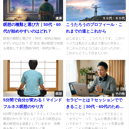
健康
５０代・６０代
瞑想の種類と選び方｜50代・60
こうたろうのプロフィール・こ
代が始めやすいのはどれ？
れまでの道とこれから
瞑想の種類と選び方｜50代・60代が始め
はじめまして。 こうたろうです。 このペ
やすいのはどれ？ 📋 目次 僕が瞑想で何度
ージでは私がどん底まで落ちた半生と、
も挫折してきた理由 50代・60代が知っ...
そこからどのようにはい上がったのか、
これからどうして行きたいの...
瞑想
その他
5分間で自分が変わる！マインド
セラピーとは？セッションでで
フルネス瞑想のやり方
きること｜50代・60代のための
「話す」入門
5分間で自分が変わる！マインドフルネス
セラピーとは？セッションでできること
瞑想のやり方 マインドフルネス瞑想は仏
「セラピー」って、なんか敷居が高くな
教の瞑想法を源泉としていますが、宗教
いですか？ 「セラピー」という言葉を聞
色を無くし 誰でも抵抗なく実...
いて、こんな印象を持つ人は...