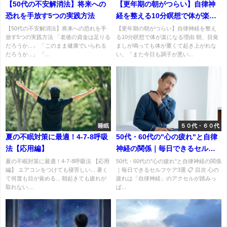
【50代の不安解消法】将来への
【更年期の朝がつらい】自律神
恐れを手放す5つの実践方法
経を整える10分瞑想で体が楽に
なる理由
【50代の不安解消法】将来への恐れを手
【更年期の朝がつらい】自律神経を整え
放す5つの実践方法 「老後の資金は足りる
る10分瞑想で体が楽になる理由 朝、目覚
だろうか...」 「このまま健康でいられる
ましが鳴っても体が重くて起き上がれな
だろうか...」 「...
い。「また今日も調子が悪い...
睡眠
５０代・６０代
夏の不眠対策に最適！4-7-8呼吸
50代・60代の"心の疲れ"と自律
法【応用編】
神経の関係｜毎日できるセルフ
ケア3選
夏の不眠対策に最適！4-7-8呼吸法 【応用
50代・60代の"心の疲れ"と自律神経の関係
編】 エアコンをつけても寝苦しい... 暑く
｜毎日できるセルフケア3選 📋 目次 心の
て何度も目が覚める... 朝起きても疲れが
疲れは「自律神経」のアクセルが踏みっ
取れない....
ぱ...