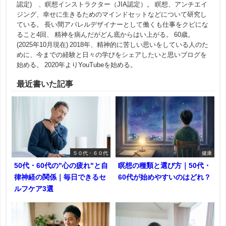
認定) 、瞑想インストラクター（JIA認定）。 瞑想、アンチエイ
ジング、幸せに生きるためのマインドセットなどについて研究し
ている。 長い間アパレルデザイナーとして働くも仕事をクビにな
ること4回、 精神を病んだがどん底からはい上がる。 60歳。
(2025年10月現在) 2018年、精神的に苦しい思いをしている人のた
めに、今までの経験と日々の学びをシェアしたいと思いブログを
始める。 2020年よりYouTubeを始める。
最近書いた記事
５０代・６０代
健康
50代・60代の"心の疲れ"と自
瞑想の種類と選び方｜50代・
律神経の関係｜毎日できるセ
60代が始めやすいのはどれ？
ルフケア3選