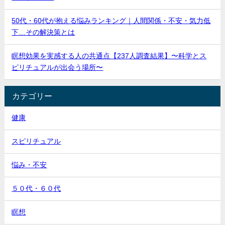
50代・60代が抱える悩みランキング｜人間関係・不安・気力低
下…その解決策とは
瞑想効果を実感する人の共通点【237人調査結果】〜科学とス
ピリチュアルが出会う場所〜
カテゴリー
健康
スピリチュアル
悩み・不安
５０代・６０代
瞑想