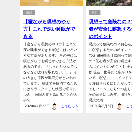
瞑想
瞑想
【寝ながら瞑想のやり
瞑想って危険なの？
方】これで深い睡眠がで
者が安全に瞑想する
きる
のポイント
【寝ながら瞑想のやり方】これで
瞑想って危険なの？初心者
深い睡眠ができる 瞑想にはいろい
に瞑想するためのポイント
ろな方法があります。 その中には
YouTube動画【瞑想って
寝ながらでも瞑想ができる方法が
の？初心者が安全に瞑想す
あるのです。 「しっかり休んでも
のポイント6つのこと】 全編
なかなか疲れが取れない。。」 そ
秒 現在、世界的に広がり
の大きな原因が脳疲労がといわれ
いる「瞑想」。 マインド
ています。 脳疲労を解消するため
が注目されるにしたがって
にはリラックスした状態で眠りに
でもブームになりつつあり
つき、 睡眠の質を高めることが大
その背景には近年、脳科学
事で...
瞑想の効...
2020年7月23日
こうたろう
2020年7月6日
こ