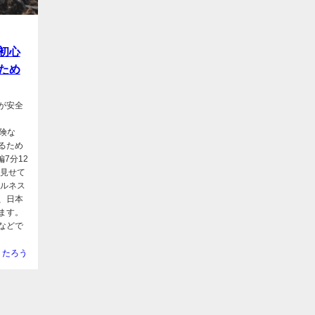
初心
ため
が安全
危険な
るため
7分12
を見せて
フルネス
、日本
ます。
などで
うたろう