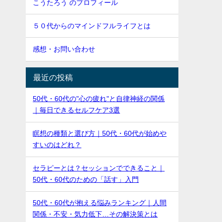
こうたろう のプロフィール
５０代からのマインドフルライフとは
感想・お問い合わせ
最近の投稿
50代・60代の"心の疲れ"と自律神経の関係
｜毎日できるセルフケア3選
瞑想の種類と選び方｜50代・60代が始めや
すいのはどれ？
セラピーとは？セッションでできること｜
50代・60代のための「話す」入門
50代・60代が抱える悩みランキング｜人間
関係・不安・気力低下…その解決策とは