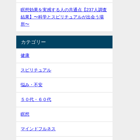
瞑想効果を実感する人の共通点【237人調査
結果】〜科学とスピリチュアルが出会う場
所〜
カテゴリー
健康
スピリチュアル
悩み・不安
５０代・６０代
瞑想
マインドフルネス