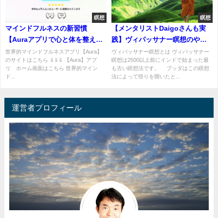
瞑想
瞑想
マインドフルネスの新習慣
【メンタリストDaigoさんも実
【Auraアプリで心と体を整え
践】ヴィパッサナー瞑想のやり
る】
方
世界的マインドフルネスアプリ【Aura】
ヴィパッサナー瞑想とは ヴィパッサナー
のサイトはこちら ⇓⇓⇓ 【Aura】アプ
瞑想は2500以上前にインドで始まった最
リ ホーム画面はこちら 世界的マイン
も古い瞑想法です。 ブッダはこの瞑想
ド...
法によって悟りを開いたと...
運営者プロフィール