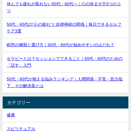
休んでも疲れが取れない50代・60代へ｜心の休ませ方3つのコ
ツ
50代・60代の"心の疲れ"と自律神経の関係｜毎日できるセルフ
ケア3選
瞑想の種類と選び方｜50代・60代が始めやすいのはどれ？
セラピーとは？セッションでできること｜50代・60代のための
「話す」入門
50代・60代が抱える悩みランキング｜人間関係・不安・気力低
下…その解決策とは
カテゴリー
健康
スピリチュアル