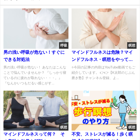
呼吸
瞑想
男の浅い呼吸が危ない！すぐに
マインドフルネスは危険？マイ
できる対処法
ンドフルネス・瞑想をやっては
いけない人
男の浅い呼吸が危ない！ あなたはこんな
○今回の記事の内容はYouTube動画でもご
ことで悩んでいませんか？ 『しっかり寝
紹介しています。 👉👉【K太郎のじぶん
ているのに疲れが取れない・・・。』
磨き塾】チャンネル登録、よ...
『なんかいつもだるい感じがす...
瞑想
瞑想
マインドフルネスって何？ そ
不安、ストレスが減る！歩く瞑