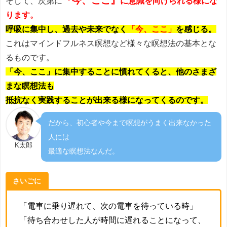
『今、ここ』
そして、次第に
に意識を向けられる様にな
ります。
呼吸に集中し、過去や未来でなく
「今、ここ」
を感じる。
これはマインドフルネス瞑想など様々な瞑想法の基本とな
るものです。
「今、ここ」に集中することに慣れてくると、他のさまざ
まな瞑想法も
抵抗なく実践することが出来る様になってくるのです。
だから、初心者や今まで瞑想がうまく出来なかった
人には
K太郎
最適な瞑想法なんだ。
さいごに
「電車に乗り遅れて、次の電車を待っている時」
「待ち合わせした人が時間に遅れることになって、