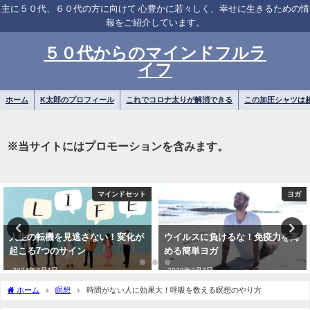
主に５０代、６０代の方に向けて 心豊かに若々しく、幸せに生きるための情
報をご紹介しています。
５０代からのマインドフルラ
イフ
ホーム
K太郎のプロフィール
これでコロナ太りが解消できる
この加圧シャツは
※当サイトにはプロモーションを含みます。
ヨガ
瞑想
ウイルスに負けるな！免疫力を高
マインドフルネスの新習慣【Aura
める簡単ヨガ
アプリで心と体を整える】
2020年3月7日
2025年1月5日
ホーム
瞑想
時間がない人に効果大！呼吸を数える瞑想のやり方