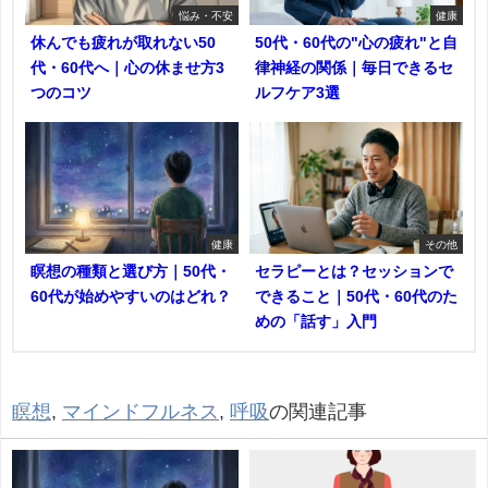
悩み・不安
健康
休んでも疲れが取れない50
50代・60代の"心の疲れ"と自
代・60代へ｜心の休ませ方3
律神経の関係｜毎日できるセ
つのコツ
ルフケア3選
健康
その他
瞑想の種類と選び方｜50代・
セラピーとは？セッションで
60代が始めやすいのはどれ？
できること｜50代・60代のた
めの「話す」入門
瞑想
,
マインドフルネス
,
呼吸
の関連記事