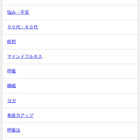
悩み・不安
５０代・６０代
瞑想
マインドフルネス
呼吸
睡眠
ヨガ
免疫力アップ
呼吸法