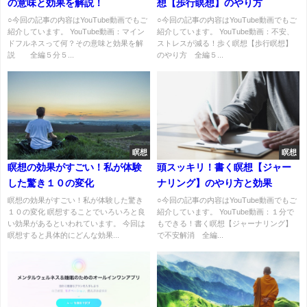
の意味と効果を解説！
想【歩行瞑想】のやり方
○今回の記事の内容はYouTube動画でもご
○今回の記事の内容はYouTube動画でもご
紹介しています。 YouTube動画：マイン
紹介しています。 YouTube動画：不安、
ドフルネスって何？その意味と効果を解
ストレスが減る！歩く瞑想【歩行瞑想】
説 全編５分５...
のやり方 全編５...
瞑想
瞑想
瞑想の効果がすごい！私が体験
頭スッキリ！書く瞑想【ジャー
した驚き１０の変化
ナリング】のやり方と効果
瞑想の効果がすごい！私が体験した驚き
○今回の記事の内容はYouTube動画でもご
１０の変化 瞑想することでいろいろと良
紹介しています。 YouTube動画：１分で
い効果があるといわれています。 今回は
もできる！書く瞑想【ジャーナリング】
瞑想すると具体的にどんな効果...
で不安解消 全編...